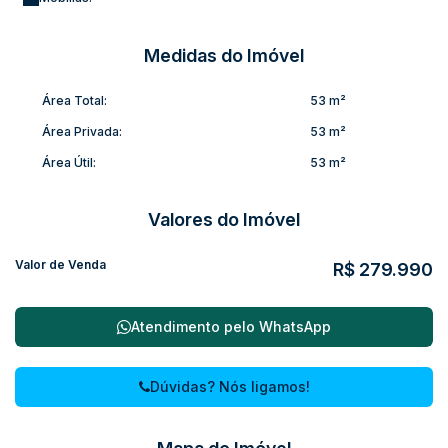
#Praticidade #EspaçoParaAmpliação
Medidas do Imóvel
Área Total:
53 m²
Área Privada:
53 m²
Área Útil:
53 m²
Valores do Imóvel
Valor de Venda
R$
279.990
Atendimento pelo
WhatsApp
Dúvidas? Nós ligamos!