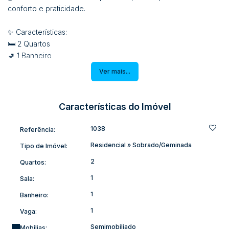
conforto e praticidade.
✨ Características:
🛏️ 2 Quartos
🚽 1 Banheiro
🚗 Vaga Descoberta
Ver mais...
🏠 Espaço para Ampliação
🌳 Espaço Lateral
Características do Imóvel
- Área Total: 52.97m2
1038
Referência:
🔑 Não perca a chance de adquirir este imóvel incrível!
Residencial
»
Sobrado/Geminada
Tipo de Imóvel:
Agende uma visita agora mesmo.
2
Quartos:
📞 Entre em contato conosco e realize o sonho da casa
1
Sala:
própria em Laurentino! 🏡✨
1
Banheiro:
1
Vaga:
#CasaGeminada #Laurentino #ImóvelAVenda #Conforto
Semimobiliado
Mobílias: