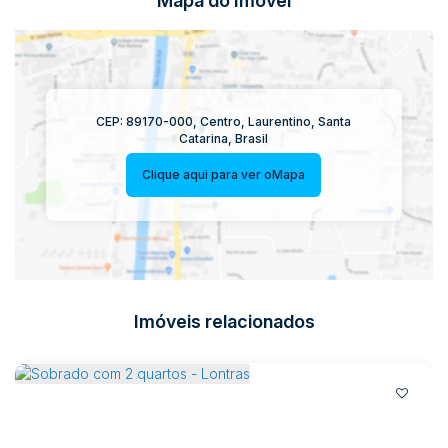
Mapa do Imóvel
CEP: 89170-000
,
Centro
,
Laurentino
,
Santa
Catarina
,
Brasil
Clique aqui para ver o
Mapa
Imóveis relacionados