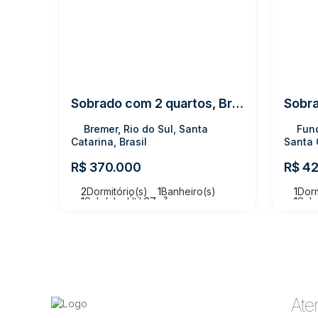
Sobrado com 2 quartos, Bremer - Rio do Sul
Bremer, Rio do Sul, Santa
Fund
Catarina, Brasil
Santa 
R$
370.000
R$
42
2
Dormitório(s)
1
Banheiro(s)
1
Dorm
1
Sala(s)
Útil:
67m²
1
Sala
Terr
Ate