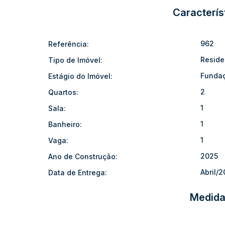
🚗 Vaga de garagem
Caracterís
🔨 Construção moderna e funcional
Este imóvel é ideal tanto para moradia quanto para inv
construtivo em uma das regiões mais desejadas da cida
962
Referência:
Entre em contato e saiba mais sobre esta oportunidade!
Reside
Tipo de Imóvel:
Funda
Estágio do Imóvel:
2
Quartos:
1
Sala:
1
Banheiro:
1
Vaga:
2025
Ano de Construção:
Abril/
Data de Entrega:
Medida