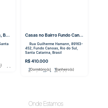
Sobrado com 2 quartos, Bela Aliança - Rio do Sul
Casas no Bairro Fundo Canoas
 Santa
Rua Guilherme Hamann, 89163-
452, Fundo Canoas, Rio do Sul,
Santa Catarina, Brasil
R$
410.000
s)
Vaga(s)
2
Dormitório(s)
1
Banheiro(s)
Privativo:
65m²
1
Sala(s)
Total:
75m²
1
Vaga(s)
Útil:
65m²
Terreno:
108m²
Fundos:
17m
Frente:
6m
Onde Estamos