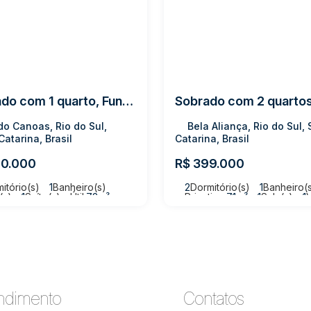
Sobrado com 1 quarto, Fundo Canoas - Rio do Sul
o Canoas, Rio do Sul,
Bela Aliança, Rio do Sul,
Catarina, Brasil
Catarina, Brasil
0.000
R$
399.000
itório(s)
1
Banheiro(s)
2
Dormitório(s)
1
Banheiro(
(s)
1
Suíte(s)
Útil:
72m²
Privativo:
71m²
1
Sala(s)
1
eno:
143m²
ndimento
Contatos