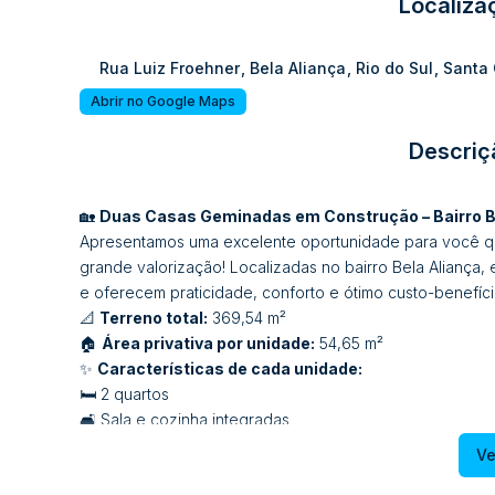
Localiza
Rua Luiz Froehner
,
Bela Aliança
,
Rio do Sul
,
Santa 
Abrir no Google Maps
Descriç
🏡
Duas Casas Geminadas em Construção – Bairro Bel
Apresentamos uma excelente oportunidade para você que
grande valorização! Localizadas no bairro Bela Aliança
e oferecem praticidade, conforto e ótimo custo-benefíci
📐
Terreno total:
369,54 m²
🏠
Área privativa por unidade:
54,65 m²
✨
Características de cada unidade:
🛏️ 2 quartos
🛋️ Sala e cozinha integradas
🚿 Banheiro social
Ve
🧺 Área de serviço