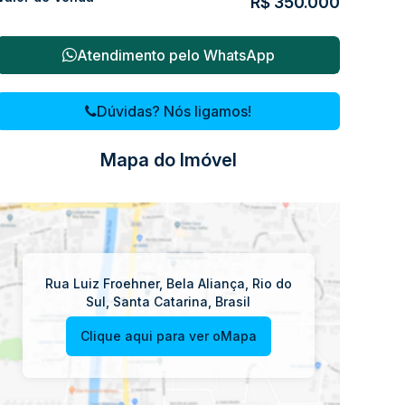
R$
350.000
Atendimento pelo
WhatsApp
Dúvidas? Nós ligamos!
Mapa do Imóvel
Rua Luiz Froehner
,
Bela Aliança
,
Rio do
Sul
,
Santa Catarina
,
Brasil
Clique aqui para ver o
Mapa