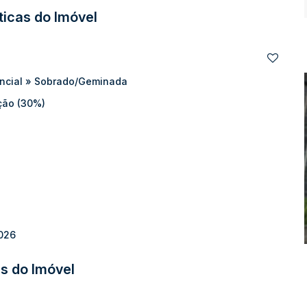
ticas do Imóvel
estimento, proporcionando praticidade e um excelente padrão
de.
ncial
»
Sobrado/Geminada
ção (30%)
2026
s do Imóvel