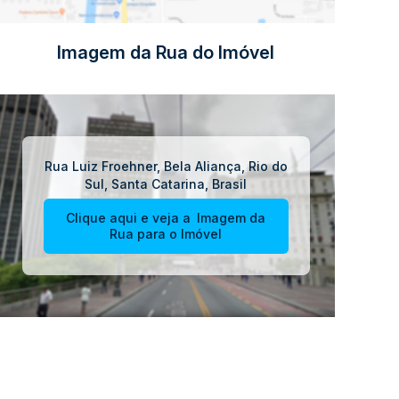
Imagem da Rua do Imóvel
Rua Luiz Froehner
,
Bela Aliança
,
Rio do
Sul
,
Santa Catarina
,
Brasil
Clique aqui e veja a
Imagem da
Rua
para o Imóvel