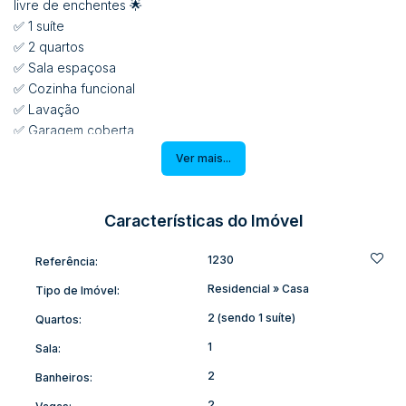
livre de enchentes 🌟
✅ 1 suíte
✅ 2 quartos
✅ Sala espaçosa
✅ Cozinha funcional
✅ Lavação
✅ Garagem coberta
Perfeita para quem busca conforto, espaço e segurança para
Ver mais...
a família 💙
📍Entre em contato para mais informações e agendar uma
visita!
Características do Imóvel
1230
Referência:
Residencial
»
Casa
Tipo de Imóvel:
2 (sendo 1 suíte)
Quartos:
1
Sala:
2
Banheiros:
2