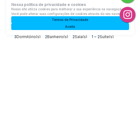
Nossa política de privacidade e cookies
Nosso site utiliza cookies para melhorar a sua experiência na navegação.
Rua Rio negrinho, 273, 89163-640, Progresso, Rio do Sul,
Você pode alterar suas configurações de cookies através do seu navegador.
Santa Catarina, Brasil
Termos de Privacidade
R$
980.000
Aceito
3
Dormitório(s)
2
Banheiro(s)
2
Sala(s)
1 ~ 2
Suíte(s)
Total:
237m²
2
Vaga(s)
Terreno:
480m²
Casa com 3 quartos, Progresso - Rio do Sul
Progresso, Rio do Sul, Santa Catarina, Brasil