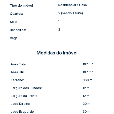
Não perca essa oportunidade! Agende agora mesmo sua visita
Residencial
»
Casa
Tipo de Imóvel:
e venha conhecer seu novo lar.
2 (sendo 1 suíte)
Quartos:
1
Sala:
2
Banheiros:
1
Vaga:
Medidas do Imóvel
Área Total:
107 m²
Área Útil:
107 m²
Terreno:
360 m²
Largura dos Fundos:
12 m
Largura da Frente:
12 m
Lado Direito:
30 m
Lado Esquerdo:
30 m