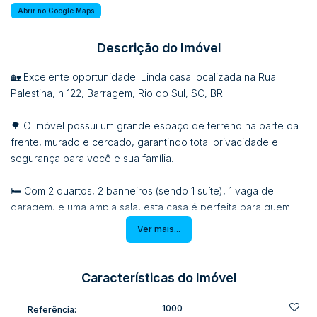
Abrir no Google Maps
Descrição do Imóvel
🏡 Excelente oportunidade! Linda casa localizada na Rua
Palestina, n 122, Barragem, Rio do Sul, SC, BR.
🌳 O imóvel possui um grande espaço de terreno na parte da
frente, murado e cercado, garantindo total privacidade e
segurança para você e sua família.
🛏 Com 2 quartos, 2 banheiros (sendo 1 suíte), 1 vaga de
garagem, e uma ampla sala, esta casa é perfeita para quem
busca conforto e tranquilidade.
Ver mais...
📐 Com uma área total de 106.89m2 e área do terreno de
360m2, esta residência é ideal para quem deseja morar em um
Características do Imóvel
ambiente espaçoso e aconchegante.
1000
Referência: