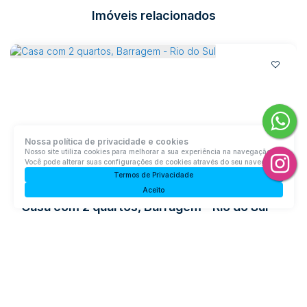
Imóveis relacionados
Nossa política de privacidade e cookies
Nosso site utiliza cookies para melhorar a sua experiência na navegação.
Você pode alterar suas configurações de cookies através do seu navegador.
Termos de Privacidade
Aceito
Casa com 2 quartos, Barragem - Rio do Sul
Barragem, Rio do Sul, Santa Catarina, Brasil
R$
620.000
2
Dormitório(s)
2
Banheiro(s)
Privativo:
152m²
1
Sala(s)
1
Suíte(s)
2
Vaga(s)
Terreno:
515m²