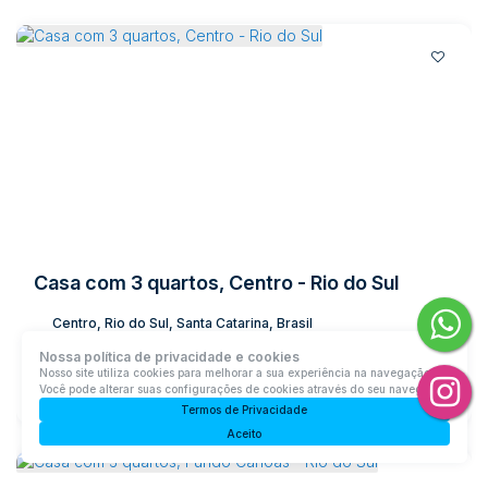
Casa com 3 quartos, Centro - Rio do Sul
Centro, Rio do Sul, Santa Catarina, Brasil
R$
1.200.000
Nossa política de privacidade e cookies
Nosso site utiliza cookies para melhorar a sua experiência na navegação.
Você pode alterar suas configurações de cookies através do seu navegador.
3
Dormitório(s)
2
Banheiro(s)
1
Sala(s)
1
Suíte(s)
2
Vaga(s)
Útil:
357m²
Terreno:
435m²
Termos de Privacidade
Aceito