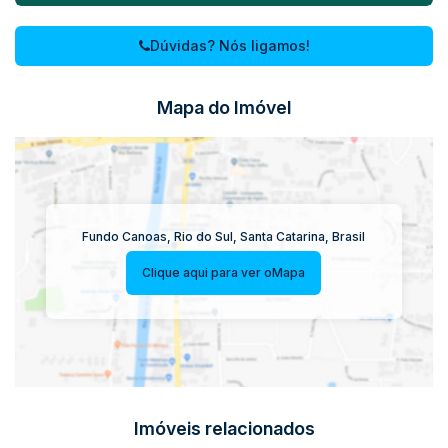
Dúvidas? Nós ligamos!
Mapa do Imóvel
Fundo Canoas
,
Rio do Sul
,
Santa Catarina
,
Brasil
Clique aqui para ver o
Mapa
Imóveis relacionados