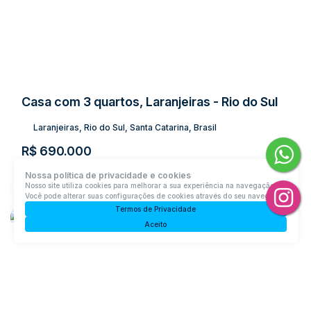
Casa com 3 quartos, Laranjeiras - Rio do Sul
Laranjeiras, Rio do Sul, Santa Catarina, Brasil
R$
690.000
3
Dormitório(s)
2
Banheiro(s)
1
Sala(s)
3
Vaga(s)
Útil:
168m²
Nossa política de privacidade e cookies
Terreno:
557m²
Nosso site utiliza cookies para melhorar a sua experiência na navegação.
Você pode alterar suas configurações de cookies através do seu navegador.
Termos de Privacidade
Aceito