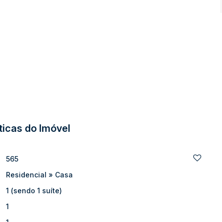
eletrônico
²
utura
ticas do Imóvel
565
Residencial
»
Casa
1 (sendo 1 suíte)
1