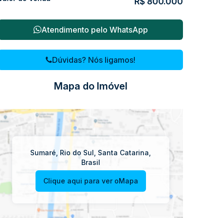
R$
800.000
Atendimento pelo
WhatsApp
Dúvidas? Nós ligamos!
Mapa do Imóvel
Sumaré
,
Rio do Sul
,
Santa Catarina
,
Brasil
Clique aqui para ver o
Mapa