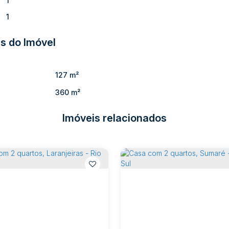
1
1
s do Imóvel
127 m²
360 m²
Imóveis relacionados