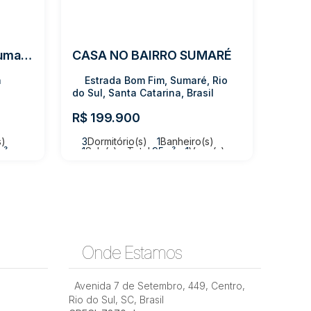
Casa com 2 quartos, Sumaré - Rio do Sul
CASA NO BAIRRO SUMARÉ
a
Estrada Bom Fim, Sumaré, Rio
do Sul, Santa Catarina, Brasil
R$
199.900
s)
3
Dormitório(s)
1
Banheiro(s)
m²
1
Sala(s)
Total:
95m²
1
Vaga(s)
Útil:
95m²
Terreno:
312m²
Onde Estamos
Avenida 7 de Setembro
,
449
,
Centro
,
Rio do Sul
,
SC
,
Brasil