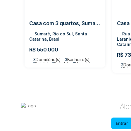
Casa com 3 quartos, Sumaré - Rio do Sul
Sumaré, Rio do Sul, Santa
Rua 
Catarina, Brasil
Laranj
Catarin
R$
550.000
R$
73
3
Dormitório(s)
3
Banheiro(s)
1
Sala(s)
1
Suíte(s)
3
Vaga(s)
3
Dor
Útil:
166m²
Terreno:
321m²
1
Sala
Útil:
1
Ate
Entrar