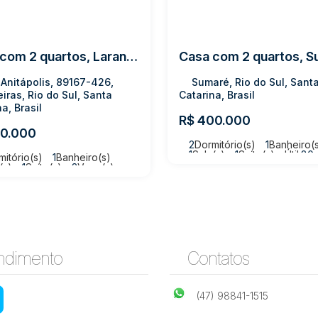
Casa com 2 quartos, Laranjeiras - Rio do Sul
Anitápolis, 89167-426,
Sumaré, Rio do Sul, Sant
eiras, Rio do Sul, Santa
Catarina, Brasil
a, Brasil
R$
400.000
0.000
2
Dormitório(s)
1
Banheiro(
1
Sala(s)
1
Suíte(s)
Útil:
80
mitório(s)
1
Banheiro(s)
Terreno:
392m²
(s)
1
Suíte(s)
2
Vaga(s)
28m²
Terreno:
316m²
ndimento
Contatos
(47) 98841-1515