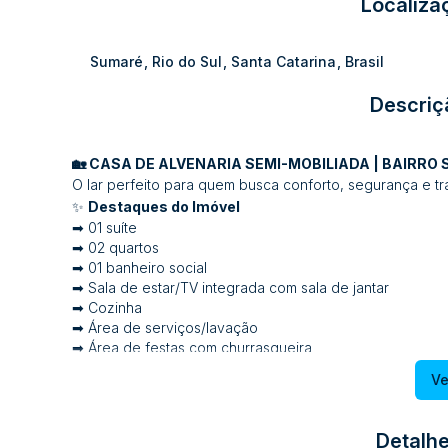
Localiza
Sumaré
,
Rio do Sul
,
Santa Catarina
,
Brasil
Descriç
🏡 CASA DE ALVENARIA SEMI-MOBILIADA | BAIRRO 
O lar perfeito para quem busca conforto, segurança e tr
✨
Destaques do Imóvel
➡ 01 suíte
➡ 02 quartos
➡ 01 banheiro social
➡ Sala de estar/TV integrada com sala de jantar
➡ Cozinha
➡ Área de serviços/lavação
➡ Área de festas com churrasqueira
➡ Garagem
Ve
➡ Jardim
➡ Área verde externa com espaço para instalação de pi
🏠
Diferenciais
Detalhe