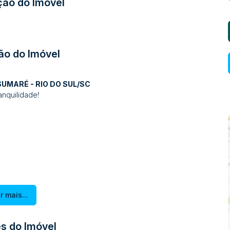
ção do Imóvel
ão do Imóvel
SUMARÉ - RIO DO SUL/SC
anquilidade!
r mais...
scina
s do Imóvel