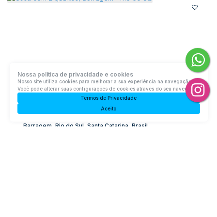
Nossa política de privacidade e cookies
Nosso site utiliza cookies para melhorar a sua experiência na navegação.
Você pode alterar suas configurações de cookies através do seu navegador.
Termos de Privacidade
Casa com 2 quartos, Barragem - Rio do Sul
Aceito
Barragem, Rio do Sul, Santa Catarina, Brasil
R$
650.000
2
Dormitório(s)
2
Banheiro(s)
1
Suíte(s)
Total:
374m²
Útil:
95m²