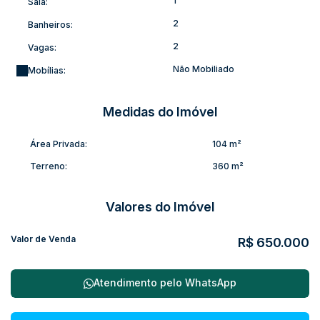
1
Sala:
Imóvel totalmente murado;
2
Banheiros:
Portão eletrônico instalado.
Uma oportunidade para quem busca um imóvel novo, com
2
Vagas:
excelente padrão construtivo, em localização privilegiada e
Não Mobiliado
Mobílias:
com grande potencial de valorização.
(A.S)
Medidas do Imóvel
Área Privada:
104 m²
Terreno:
360 m²
Valores do Imóvel
Valor de Venda
R$
650.000
Atendimento pelo
WhatsApp