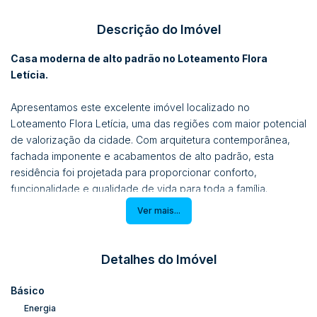
Descrição do Imóvel
Casa moderna de alto padrão no Loteamento Flora
Letícia.
Apresentamos este excelente imóvel localizado no
Loteamento Flora Letícia, uma das regiões com maior potencial
de valorização da cidade. Com arquitetura contemporânea,
fachada imponente e acabamentos de alto padrão, esta
residência foi projetada para proporcionar conforto,
funcionalidade e qualidade de vida para toda a família.
Ver mais...
Construída sobre um terreno de
360,00 m²
, a residência
possui
104,17 m² de área construída
, com ambientes amplos,
bem iluminados e integrados.
Detalhes do Imóvel
Características do imóvel:
Básico
02 dormitórios, sendo 01 com acesso direto à área externa;
Energia