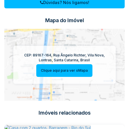
Dúvidas? Nós ligamos!
Mapa do Imóvel
CEP: 89167-164
,
Rua Ângelo Richter
,
Vila Nova
,
Lontras
,
Santa Catarina
,
Brasil
Clique aqui para ver o
Mapa
Imóveis relacionados