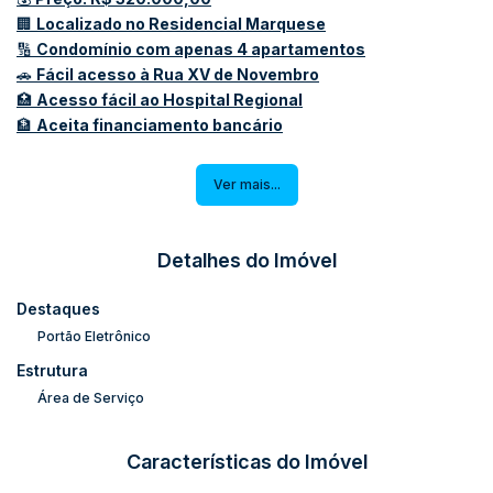
🏢
Localizado no Residencial Marquese
🔢
Condomínio com apenas 4 apartamentos
🚗
Fácil acesso à Rua XV de Novembro
🏥
Acesso fácil ao Hospital Regional
🏦
Aceita financiamento bancário
🛏️
2 quartos
Ver mais...
🍽️
Sala e cozinha conjugadas
🚿
Banheiro social
🌳
Área de lazer e sacada
Detalhes do Imóvel
🧺
Área de serviço
Destaques
🛒
Próximo a mercados, farmácias, academias e
Portão Eletrônico
hospitais
Estrutura
🌊
Livre de enchentes
Área de Serviço
#ApartamentoDosSonhos #Oportunidade
#CondomínioExclusivo #Privacidade #LocalizaçãoPrivilegiada
#ProximidadeComServiços #FacilidadeNaCompra
Características do Imóvel
#ConfortoEPraticidade #AmbienteAconchegante