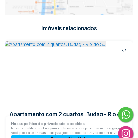
Imóveis relacionados
Apartamento com 2 quartos, Budag - Rio do Sul
Nossa política de privacidade e cookies
89165-415, Budag, Rio do Sul, Santa Catarina, Brasil
Nosso site utiliza cookies para melhorar a sua experiência na navegação.
Você pode alterar suas configurações de cookies através do seu navegador.
R$
319.900