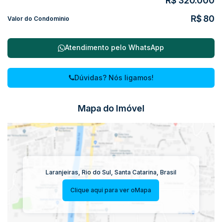
R$
320.000
R$
80
Valor do Condominio
Atendimento pelo
WhatsApp
Dúvidas? Nós ligamos!
Mapa do Imóvel
Laranjeiras
,
Rio do Sul
,
Santa Catarina
,
Brasil
Clique aqui para ver o
Mapa