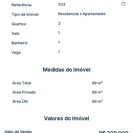
#Conveniência #EspaçoDeDescontração
533
Referência:
#PraticidadeNoDiaADia #ComodidadeNoSeuDiaADia
Residencial
»
Apartamento
Tipo de Imóvel:
#SegurançaETradição
Não perca essa oportunidade! Entre em contato e adquira
2
Quartos:
seu novo lar!
1
Sala:
1
Banheiro:
1
Vaga:
Medidas do Imóvel
Área Total:
69 m²
Área Privada:
69 m²
Área Útil:
69 m²
Valores do Imóvel
Valor de Venda