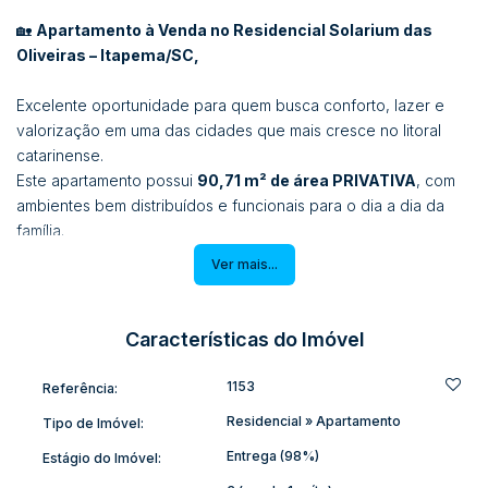
🏡
Apartamento à Venda no Residencial Solarium das
Oliveiras – Itapema/SC,
Excelente oportunidade para quem busca conforto, lazer e
valorização em uma das cidades que mais cresce no litoral
catarinense.
Este apartamento possui
90,71 m² de área PRIVATIVA
, com
ambientes bem distribuídos e funcionais para o dia a dia da
família.
✨
Características do imóvel:
Ver mais...
• 01 suíte + 02 dormitórios
• Sala de estar
• Sala de jantar
Características do Imóvel
• Cozinha
• Banheiro social
1153
Referência:
• Lavanderia
Residencial
»
Apartamento
Tipo de Imóvel:
• Sacada diferenciada com churrasqueira (aprox. 45m² de
sacada)
Entrega (98%)
Estágio do Imóvel:
• 01 vaga de garagem (Super Espaçosa, cabe uma Dodge