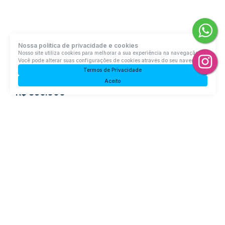
Nossa política de privacidade e cookies
Apartamento com 3 quartos, Progresso - Rio do Sul
Nosso site utiliza cookies para melhorar a sua experiência na navegação.
Você pode alterar suas configurações de cookies através do seu navegador.
Estrada São Bento, 89163-760, Progresso, Rio do Sul, Santa
Termos de Privacidade
Catarina, Brasil
Aceito
R$
850.000
3
Dormitório(s)
2
Banheiro(s)
Privativo:
112m²
1
Sala(s)
1
Suíte(s)
2
Vaga(s)
Útil:
112m²