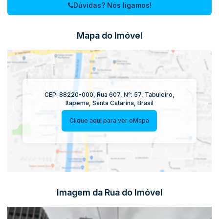
📞
Entre em contato para mais informações.
Dúvidas? Nós ligamos!
Mapa do Imóvel
CEP: 88220-000
,
Rua 607
,
N°:
57
,
Tabuleiro
,
Itapema
,
Santa Catarina
,
Brasil
Clique aqui para ver o
Mapa
Imagem da Rua do Imóvel