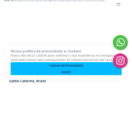
Nossa política de privacidade e cookies
Nosso site utiliza cookies para melhorar a sua experiência na navegação.
Você pode alterar suas configurações de cookies através do seu navegador.
Apartamento com 2 quartos, Santana - Rio do Sul
Termos de Privacidade
Aceito
Rua Leopoldo Ledra, 39, 89160-290, Santana, Rio do Sul,
Santa Catarina, Brasil
R$
550.000
2
Dormitório(s)
2
Banheiro(s)
Privativo:
96m²
1
Sala(s)
1
Suíte(s)
Total:
112m²
1
Vaga(s)