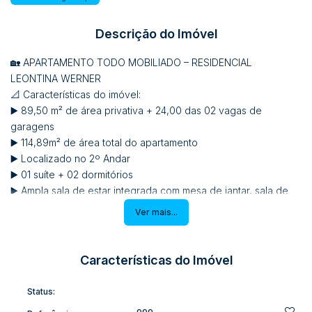
Descrição do Imóvel
🏡 APARTAMENTO TODO MOBILIADO – RESIDENCIAL
LEONTINA WERNER
📐 Características do imóvel:
▶️ 89,50 m² de área privativa + 24,00 das 02 vagas de
garagens
▶️ 114,89m² de área total do apartamento
▶️ Localizado no 2º Andar
▶️ 01 suíte + 02 dormitórios
▶️ Ampla sala de estar integrada com mesa de jantar, sala de
TV e sacada fechada com Reike
Ver mais...
▶️ Sala mobiliada com: móveis sob medida, cristaleira,
espelhos, TV 60”, iluminação em gesso e LED, 1 ar-
condicionados de 18mil BTUs, sofá grande e mesa de jantar 6
Características do Imóvel
cadeiras 🍷📺❄️
▶️ Cozinha planejada com eletros: geladeira, micro-ondas,
Status:
Totalmente Mobiliado
forno elétrico, cooktop, iluminação LED