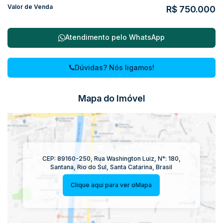
Valor de Venda
R$
750.000
Atendimento pelo
WhatsApp
Dúvidas? Nós ligamos!
Mapa do Imóvel
CEP: 89160-250
,
Rua Washington Luiz
,
N°:
180
,
Santana
,
Rio do Sul
,
Santa Catarina
,
Brasil
Clique aqui para ver o
Mapa