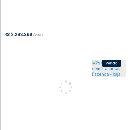
R$
2.293.398
Apartamento com 3 quartos, Centro - Itajaí
CEP: 88301-420
,
Centro
,
Itajaí
,
Santa Catarina
,
Brasil